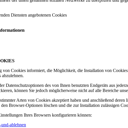
eter der unten genannten sozialen Netzwerke zu überprüfen und gegeb
genden Diensten angebotenen Cookies
Informationen
OKIES
on Cookies informiert, die Möglichkeit, die Installation von Cookies 
s abzulehnen.
r Datenschutzoptionen des von Ihnen benutzten Endgeräts aus jederzeit 
kieren, können Sie jedoch möglicherweise nicht auf alle Bereiche unse
n bestimmter Arten von Cookies akzeptiert haben und anschließend deren
in den Browser-Optionen löschen und die zur Installation zulässigen Co
Einstellungen Ihres Browsers konfigurieren können:
en-und-ablehnen