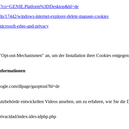
5647?co=GENIE.Platform%3DDesktop&hl=de
help/17442/windows-internet-explorer-delete-manage-cookies
microsoft-edge-and-privacy
 "Opt-out-Mechanismen" an, um der Installation ihrer Cookies entgege
Informationen
google.com/dlpage/gaoptout?hl=de
tzbehörde entwickelten Videos ansehen, um zu erfahren, wie Sie die 
vacidad/index-ides-idphp.php