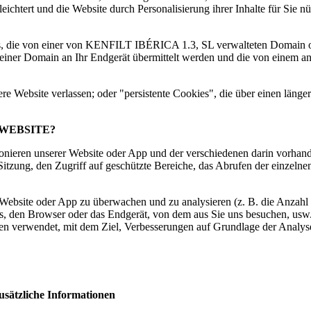
ichtert und die Website durch Personalisierung ihrer Inhalte für Sie nü
es, die von einer von KENFILT IBÉRICA 1.3, SL verwalteten Domain o
er einer Domain an Ihr Endgerät übermittelt werden und die von ein
re Website verlassen; oder "persistente Cookies", die über einen läng
WEBSITE?
ionieren unserer Website oder App und der verschiedenen darin vorhand
itzung, den Zugriff auf geschützte Bereiche, das Abrufen der einzelnen
 Website oder App zu überwachen und zu analysieren (z. B. die Anzahl 
s, den Browser oder das Endgerät, von dem aus Sie uns besuchen, usw
ilen verwendet, mit dem Ziel, Verbesserungen auf Grundlage der Analy
usätzliche Informationen