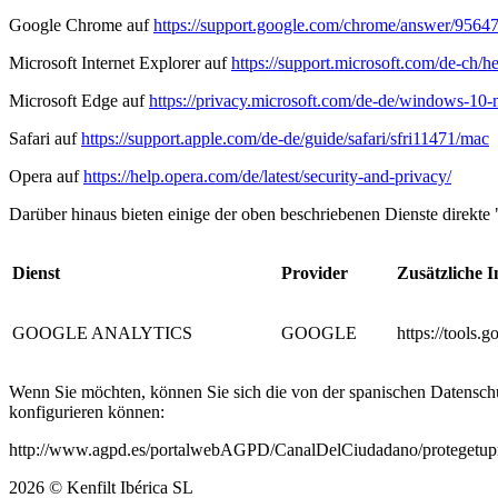
Google Chrome auf
https://support.google.com/chrome/answer/9
Microsoft Internet Explorer auf
https://support.microsoft.com/de-ch/
Microsoft Edge auf
https://privacy.microsoft.com/de-de/windows-10-
Safari auf
https://support.apple.com/de-de/guide/safari/sfri11471/mac
Opera auf
https://help.opera.com/de/latest/security-and-privacy/
Darüber hinaus bieten einige der oben beschriebenen Dienste direkte
Dienst
Provider
Zusätzliche 
GOOGLE ANALYTICS
GOOGLE
https://tools.
Wenn Sie möchten, können Sie sich die von der spanischen Datenschu
konfigurieren können:
http://www.agpd.es/portalwebAGPD/CanalDelCiudadano/protegetupri
2026
©
Kenfilt Ibérica SL